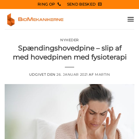
Fortsæt
RING OP
SEND BESKED
til
indhold
NYHEDER
Spændingshovedpine – slip af
med hovedpinen med fysioterapi
UDGIVET DEN
26. JANUAR 2021
AF
MARTIN