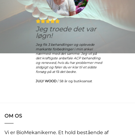
Jeg troede det var
løgn!
Jeg fik 3 behandlinger og oplevede
markante forbedringer i min ankel
nærmest med det samme. Jeg vil på
det kraftigste anbefale ACP behandling
og renewed, hvis du har problemer med
slidgigt og føler du er klar til et sidste
forsøg på at få det bedre.
JULY WOOD
/
58 år og butiksansat
OM OS
Vi er BioMekanikerne. Et hold bestående af