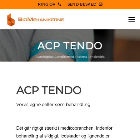
Fortsæt
RING OP
SEND BESKED
til
indhold
ACP TENDO
Autologous Conditioned Plasma Tendonitis
ACP TENDO
Vores egne celler som behandling
Det går rigtigt stærkt i medicobranchen. Indenfor
behandling af slidgigt, ledskader og lignende er