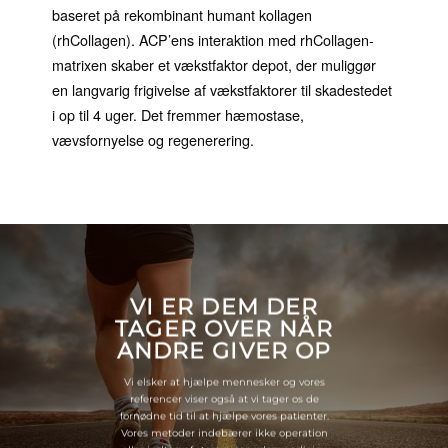
baseret på rekombinant humant kollagen
(rhCollagen). ACP’ens interaktion med rhCollagen-
matrixen skaber et vækstfaktor depot, der muliggør
en langvarig frigivelse af vækstfaktorer til skadestedet
i op til 4 uger. Det fremmer hæmostase,
vævsfornyelse og regenerering.
VI ER DEM DER
TAGER OVER NÅR
ANDRE GIVER OP
Vi elsker at hjælpe mennesker og vores
referencer viser også at vi tager os de
fornødne tid til at hjælpe vores patienter.
Vores metoder indebærer ikke operation