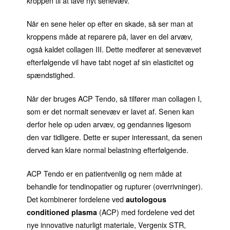
kroppen til at lave nyt senevæv.
Når en sene heler op efter en skade, så ser man at
kroppens måde at reparere på, laver en del arvæv,
også kaldet collagen III. Dette medfører at senevævet
efterfølgende vil have tabt noget af sin elasticitet og
spændstighed.
Når der bruges ACP Tendo, så tilfører man collagen I,
som er det normalt senevæv
er lavet af. Senen kan
derfor hele op uden arvæv, og gendannes ligesom
den var tidligere. Dette er super interessant, da senen
derved kan klare normal belastning efterfølgende.
ACP Tendo er en patientvenlig og nem måde at
behandle for tendinopatier og rupturer (overrivninger).
Det kombinerer fordelene ved
autologous
(ACP) med fordelene ved det
conditioned plasma
nye innovative naturligt materiale, Vergenix STR,