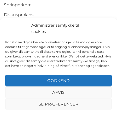
Springerknæ
Diskusprolaps
Tennisalbue
Administrer samtykke til
cookies
Hælspore
For at give dig de bedste oplevelser bruger vi teknologier som
cookies til at gemme og/eller få adgang til enhedsoplysninger. Hvis
du giver dit samtykke til disse teknologier, kan vi behandle data
som f.eks. browsingadfærd eller unikke ID'er på dette websted. Hvis
du ikke giver dit samtykke eller trækker dit samtykke tilbage, kan
det have en negativ indvirkning på visse funktioner og egenskaber.
GODKEND
BIOMEKANIKERNE
NYHEDER
COOKIEPOLITIK (EU)
AFVIS
PRIVATLIVSPOLITIK
Copyright 2026 © BioMekanikerne |
|
SE PRÆFERENCER