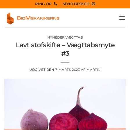
Fortsæt
RING OP
SEND BESKED
til
indhold
NYHEDER
,
VÆGTTAB
Lavt stofskifte – Vægttabsmyte
#3
UDGIVET DEN
7. MARTS 2023
AF
MARTIN