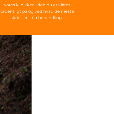
vores klinikker uden du er klædt
ordentligt på og ved hvad de næste
skridt er i din behandling.