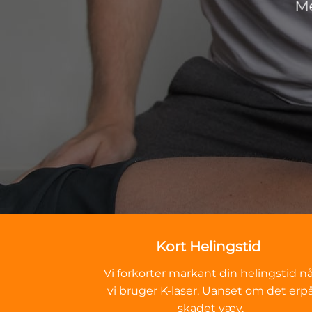
Me
Kort Helingstid
Vi forkorter markant din helingstid nå
vi bruger K-laser. Uanset om det erp
skadet væv,