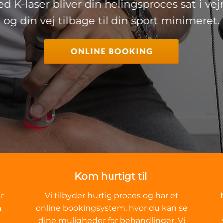
d K-laser bliver din helingsproces sat i vej
og din vej tilbage til din sport minimeret.
Kom hurtigt til
r
Vi tilbyder hurtig proces og har et
å
online bookingsystem, hvor du kan se
dine muligheder for behandlinger. Vi