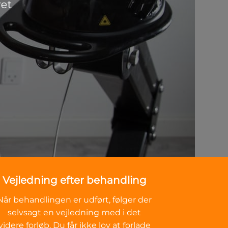
ret
Vejledning efter behandling
Når behandlingen er udført, følger der
selvsagt en vejledning med i det
videre forløb. Du får ikke lov at forlade