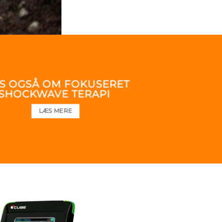
S OGSÅ OM FOKUSERET
SHOCKWAVE TERAPI
LÆS MERE