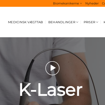
Biomekanikerne
Nyheder
Co
MEDICINSK VÆGTTAB
BEHANDLINGER
PRISER
K-Laser