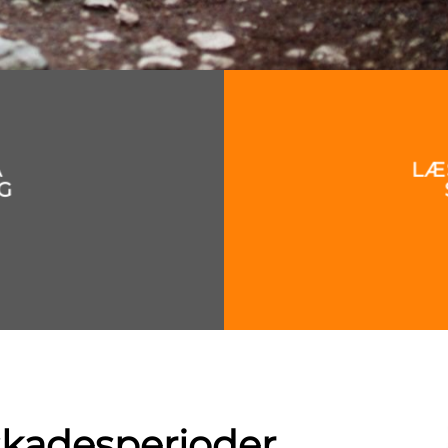
Å
LÆ
G
 skadesperioder