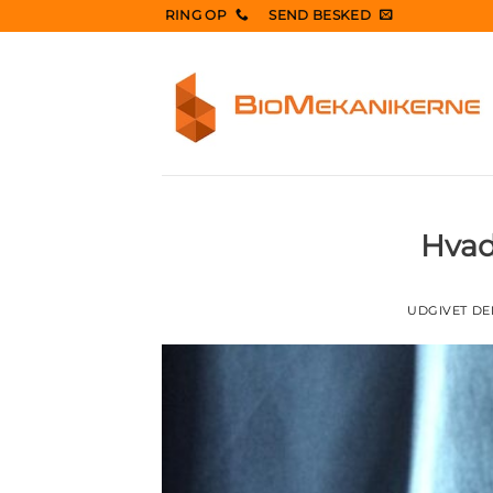
Fortsæt
RING OP
SEND BESKED
til
indhold
Hvad
UDGIVET D