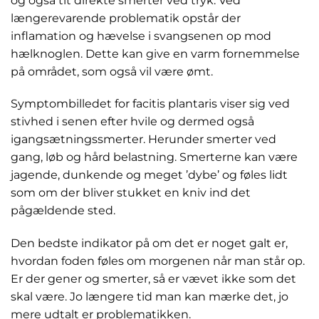
og også tit direkte smerter ved tryk. Ved
længerevarende problematik opstår der
inflamation og hævelse i svangsenen op mod
hælknoglen. Dette kan give en varm fornemmelse
på området, som også vil være ømt.
Symptombilledet for facitis plantaris viser sig ved
stivhed i senen efter hvile og dermed også
igangsætningssmerter. Herunder smerter ved
gang, løb og hård belastning. Smerterne kan være
jagende, dunkende og meget ’dybe’ og føles lidt
som om der bliver stukket en kniv ind det
pågældende sted.
Den bedste indikator på om det er noget galt er,
hvordan foden føles om morgenen når man står op.
Er der gener og smerter, så er vævet ikke som det
skal være. Jo længere tid man kan mærke det, jo
mere udtalt er problematikken.