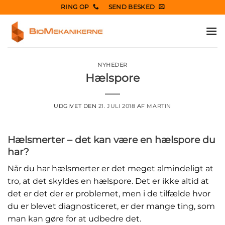
Fortsæt
RING OP
SEND BESKED
til
indhold
NYHEDER
Hælspore
UDGIVET DEN
21. JULI 2018
AF
MARTIN
Hælsmerter – det kan være en hælspore du
har?
Når du har hælsmerter er det meget almindeligt at
tro, at det skyldes en hælspore. Det er ikke altid at
det er det der er problemet, men i de tilfælde hvor
du er blevet diagnosticeret, er der mange ting, som
man kan gøre for at udbedre det.