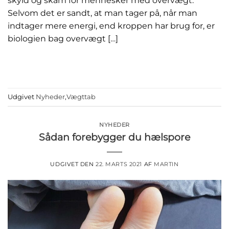
skyld og skam for mennesker med overvægt.
Selvom det er sandt, at man tager på, når man
indtager mere energi, end kroppen har brug for, er
biologien bag overvægt […]
FORTSÆT MED AT LÆSE
→
Udgivet
Nyheder
,
Vægttab
NYHEDER
Sådan forebygger du hælspore
UDGIVET DEN
22. MARTS 2021
AF
MARTIN