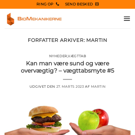
Fortsæt
RING OP
SEND BESKED
til
indhold
FORFATTER ARKIVER:
MARTIN
NYHEDER
,
VÆGTTAB
Kan man være sund og være
overvægtig? – vægttabsmyte #5
UDGIVET DEN
27. MARTS 2023
AF
MARTIN