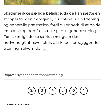
Skader er ikke særlige belejlige, da de kan sætte en
stopper for den fremgang, du oplever i din træning
og generelle præstation, fordi du er nødt til at holde
en pause og derefter sætte gang i genoptræning.
For at undgå dette så vidt muligt, er det
nødvendigt at have fokus på skadesforebyggende
træning. Selvom der […]
FORTSÆT MED AT LÆSE
→
Udgivet
Nyheder
,
performancetræning
1
2
3
4
…
6