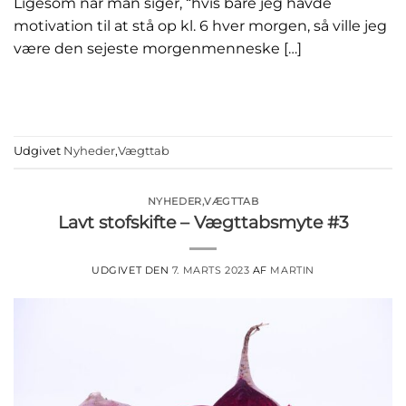
Ligesom når man siger, “hvis bare jeg havde
motivation til at stå op kl. 6 hver morgen, så ville jeg
være den sejeste morgenmenneske […]
FORTSÆT MED AT LÆSE
→
Udgivet
Nyheder
,
Vægttab
NYHEDER
,
VÆGTTAB
Lavt stofskifte – Vægttabsmyte #3
UDGIVET DEN
7. MARTS 2023
AF
MARTIN