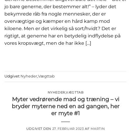
jo bare generne, der bestemmer alt!” – lyder det
bekymrede råb fra nogle mennesker, der er
overvægtige og kæmper en hård kamp mod
kiloene. Men er det virkelig så sort/hvidt? Det er
rigtigt, at generne har en betydelig indflydelse på
vores kropsvægt, men de har ikke […]
FORTSÆT MED AT LÆSE
→
Udgivet
Nyheder
,
Vægttab
NYHEDER
,
VÆGTTAB
Myter vedrørende mad og træning – vi
bryder myterne ned en ad gangen, her
er myte #1
UDGIVET DEN
27. FEBRUAR 2023
AF
MARTIN