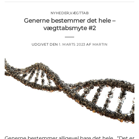
NYHEDER
,
VÆGTTAB
Generne bestemmer det hele –
vægttabsmyte #2
UDGIVET DEN
1. MARTS 2023
AF
MARTIN
Generne bestemmer alligevel bare det hele “Det er